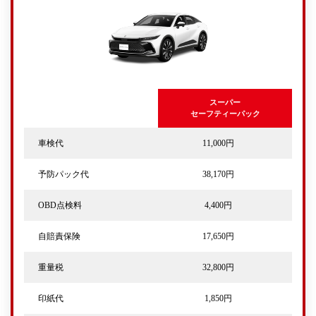
スーパー
セーフティーパック
車検代
11,000円
予防パック代
38,170円
OBD点検料
4,400円
自賠責保険
17,650円
重量税
32,800円
印紙代
1,850円