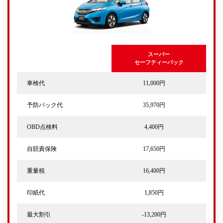
スーパー
セーフティーパック
車検代
11,000円
予防パック代
35,970円
OBD点検料
4,400円
自賠責保険
17,650円
重量税
16,400円
印紙代
1,850円
最大割引
-13,200円