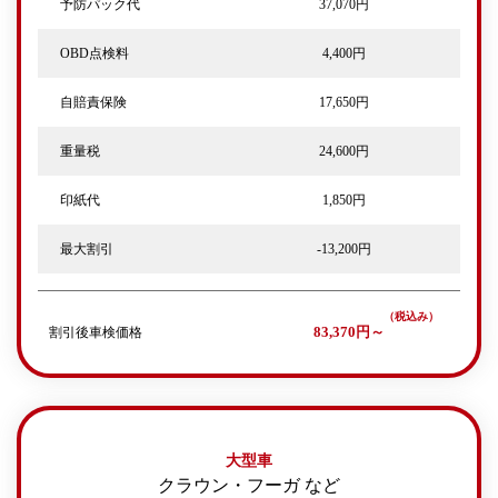
予防パック代
37,070円
OBD点検料
4,400円
自賠責保険
17,650円
重量税
24,600円
印紙代
1,850円
最大割引
-13,200円
割引後車検価格
83,370円～
大型車
クラウン・フーガ など