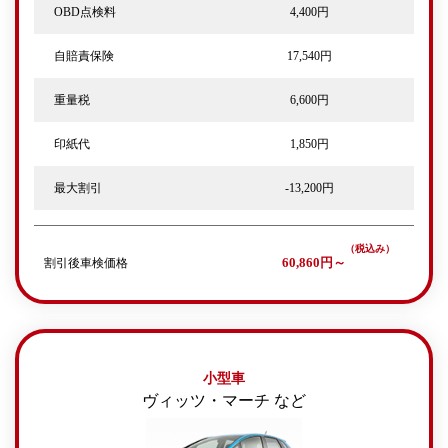
OBD点検料
4,400円
自賠責保険
17,540円
重量税
6,600円
印紙代
1,850円
最大割引
-13,200円
割引後車検価格
60,860円～
小型車
ヴィッツ・マーチ など