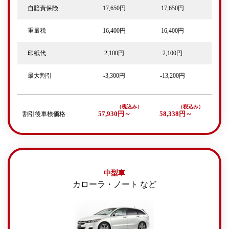
自賠責保険
17,650円
17,650円
重量税
16,400円
16,400円
印紙代
2,100円
2,100円
最大割引
-3,300円
-13,200円
割引後車検価格
57,930円～
58,338円～
中型車
カローラ・ノート など