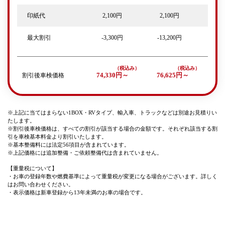
印紙代
2,100円
2,100円
最大割引
-3,300円
-13,200円
割引後車検価格
74,330円～
76,625円～
※上記に当てはまらない1BOX・RVタイプ、輸入車、トラックなどは別途お見積りい
たします。
※割引後車検価格は、すべての割引が該当する場合の金額です。それぞれ該当する割
引を車検基本料金より割引いたします。
※基本整備料には法定56項目が含まれています。
※上記価格には追加整備・ご依頼整備代は含まれていません。
【重量税について】
・お車の登録年数や燃費基準によって重量税が変更になる場合がございます。詳しく
はお問い合わせください。
・表示価格は新車登録から13年未満のお車の場合です。