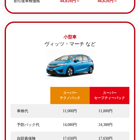
割引後車検価格
48,020円～
46,626円～
小型車
ヴィッツ・マーチ など
スーパー
スーパー
テクノパック
セーフティーパック
車検代
11,000円
11,000円
予防パック代
14,080円
24,388円
自賠責保険
17,650円
17,650円