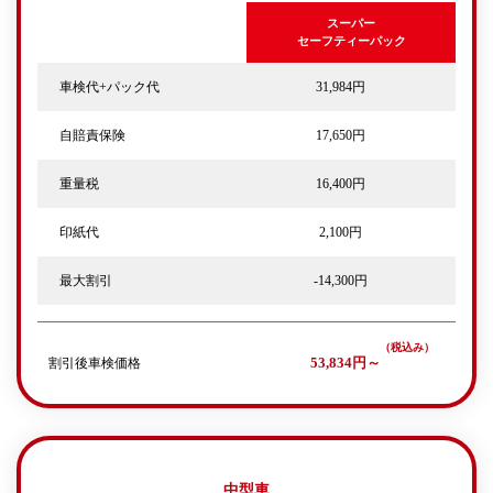
スーパー
セーフティーパック
車検代+パック代
31,984円
自賠責保険
17,650円
重量税
16,400円
印紙代
2,100円
最大割引
-14,300円
割引後車検価格
53,834円～
中型車