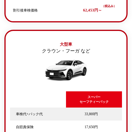
割引後車検価格
62,453円～
大型車
クラウン・フーガ など
スーパー
セーフティーパック
車検代+パック代
33,869円
自賠責保険
17,650円