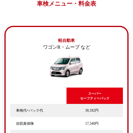
車検メニュー・料金表
軽自動車
ワゴンR・ムーブ など
スーパー
セーフティーパック
車検代+パック代
30,182円
自賠責保険
17,540円