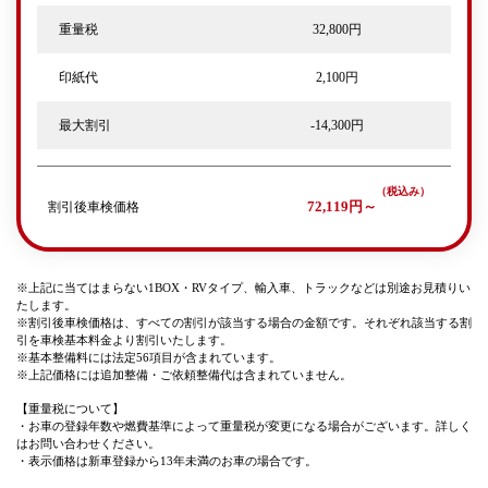
重量税
32,800円
印紙代
2,100円
最大割引
-14,300円
割引後車検価格
72,119円～
※上記に当てはまらない1BOX・RVタイプ、輸入車、トラックなどは別途お見積りい
たします。
※割引後車検価格は、すべての割引が該当する場合の金額です。それぞれ該当する割
引を車検基本料金より割引いたします。
※基本整備料には法定56項目が含まれています。
※上記価格には追加整備・ご依頼整備代は含まれていません。
【重量税について】
・お車の登録年数や燃費基準によって重量税が変更になる場合がございます。詳しく
はお問い合わせください。
・表示価格は新車登録から13年未満のお車の場合です。