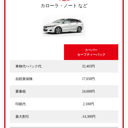
カローラ・ノート など
スーパー
セーフティーパック
車検代+パック代
32,403円
自賠責保険
17,650円
重量税
24,600円
印紙代
2,100円
最大割引
-14,300円