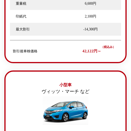
重量税
6,600円
印紙代
2,100円
最大割引
-14,300円
割引後車検価格
42,122円～
小型車
ヴィッツ・マーチ など