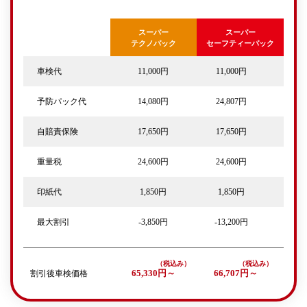
スーパー
スーパー
テクノパック
セーフティーパック
車検代
11,000円
11,000円
予防パック代
14,080円
24,807円
自賠責保険
17,650円
17,650円
重量税
24,600円
24,600円
印紙代
1,850円
1,850円
最大割引
-3,850円
-13,200円
割引後車検価格
65,330円～
66,707円～