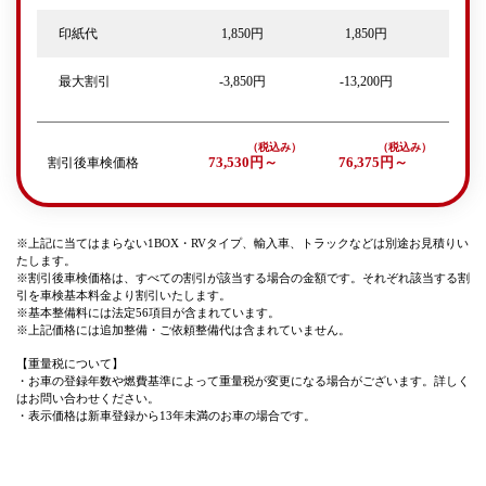
印紙代
1,850円
1,850円
最大割引
-3,850円
-13,200円
割引後車検価格
73,530円～
76,375円～
※上記に当てはまらない1BOX・RVタイプ、輸入車、トラックなどは別途お見積りい
たします。
※割引後車検価格は、すべての割引が該当する場合の金額です。それぞれ該当する割
引を車検基本料金より割引いたします。
※基本整備料には法定56項目が含まれています。
※上記価格には追加整備・ご依頼整備代は含まれていません。
【重量税について】
・お車の登録年数や燃費基準によって重量税が変更になる場合がございます。詳しく
はお問い合わせください。
・表示価格は新車登録から13年未満のお車の場合です。