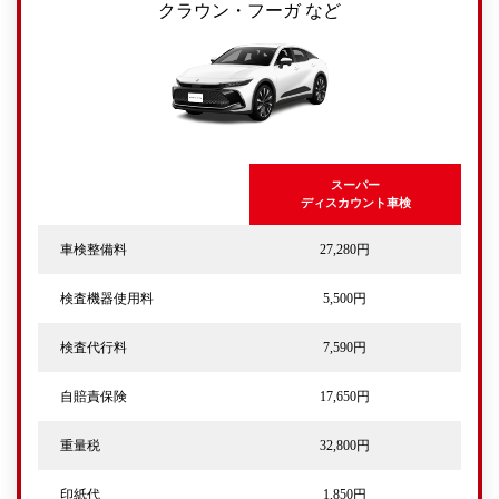
クラウン・フーガ など
スーパー
ディスカウント車検
車検整備料
27,280円
検査機器使用料
5,500円
検査代行料
7,590円
自賠責保険
17,650円
重量税
32,800円
印紙代
1,850円