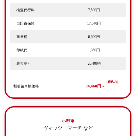
検査代行料
7,590円
自賠責保険
17,540円
重量税
6,600円
印紙代
1,850円
最大割引
-26,400円
割引後車検価格
34,460円～
小型車
ヴィッツ・マーチ など