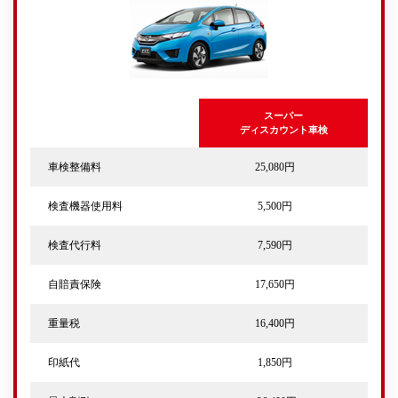
スーパー
ディスカウント車検
車検整備料
25,080円
検査機器使用料
5,500円
検査代行料
7,590円
自賠責保険
17,650円
重量税
16,400円
印紙代
1,850円