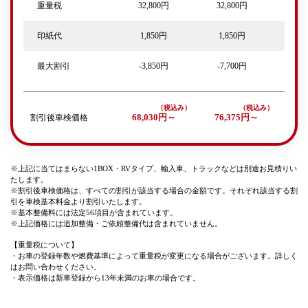
重量税
32,800円
32,800円
印紙代
1,850円
1,850円
最大割引
-3,850円
-7,700円
割引後車検価格
68,030円～
76,375円～
※上記に当てはまらない1BOX・RVタイプ、輸入車、トラックなどは別途お見積りい
たします。
※割引後車検価格は、すべての割引が該当する場合の金額です。それぞれ該当する割
引を車検基本料金より割引いたします。
※基本整備料には法定56項目が含まれています。
※上記価格には追加整備・ご依頼整備代は含まれていません。
【重量税について】
・お車の登録年数や燃費基準によって重量税が変更になる場合がございます。詳しく
はお問い合わせください。
・表示価格は新車登録から13年未満のお車の場合です。