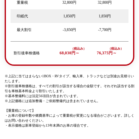
重量税
32,800円
32,800円
印紙代
1,850円
1,850円
最大割引
-3,850円
-7,700円
割引後車検価格
68,030円～
76,375円～
※上記に当てはまらない1BOX・RVタイプ、輸入車、トラックなどは別途お見積りい
たします。
※割引後車検価格は、すべての割引が該当する場合の金額です。それぞれ該当する割
引を車検基本料金より割引いたします。
※基本整備料には法定56項目が含まれています。
※上記価格には追加整備・ご依頼整備代は含まれていません。
【重量税について】
・お車の登録年数や燃費基準によって重量税が変更になる場合がございます。詳しく
はお問い合わせください。
・表示価格は新車登録から13年未満のお車の場合です。