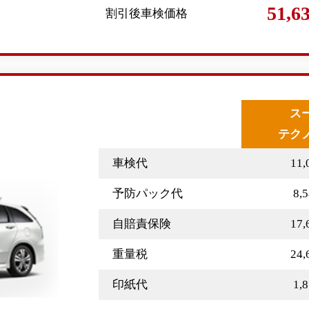
51,
割引後車検価格
ス
テク
車検代
11
予防パック代
8,
自賠責保険
17
重量税
24
印紙代
1,