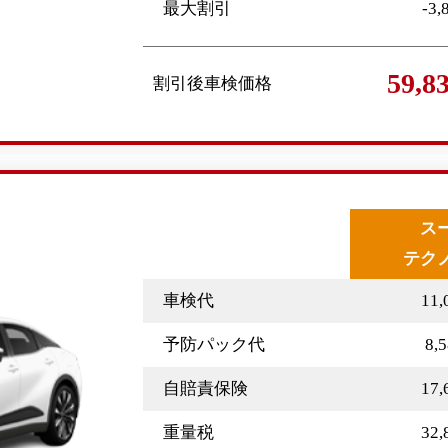
最大割引
-3
59,
割引後車検価格
ス
テク
車検代
11
予防パック代
8,
自賠責保険
17
重量税
32