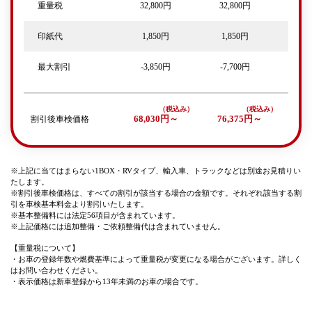
重量税
32,800円
32,800円
印紙代
1,850円
1,850円
最大割引
-3,850円
-7,700円
割引後車検価格
68,030円～
76,375円～
※上記に当てはまらない1BOX・RVタイプ、輸入車、トラックなどは別途お見積りい
たします。
※割引後車検価格は、すべての割引が該当する場合の金額です。それぞれ該当する割
引を車検基本料金より割引いたします。
※基本整備料には法定56項目が含まれています。
※上記価格には追加整備・ご依頼整備代は含まれていません。
【重量税について】
・お車の登録年数や燃費基準によって重量税が変更になる場合がございます。詳しく
はお問い合わせください。
・表示価格は新車登録から13年未満のお車の場合です。