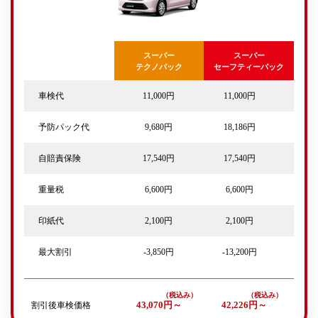
スーパー
スーパー
テクノパック
セーフティーパック
車検代
11,000円
11,000円
予防パック代
9,680円
18,186円
自賠責保険
17,540円
17,540円
重量税
6,600円
6,600円
印紙代
2,100円
2,100円
最大割引
-3,850円
-13,200円
割引後車検価格
43,070円～
42,226円～