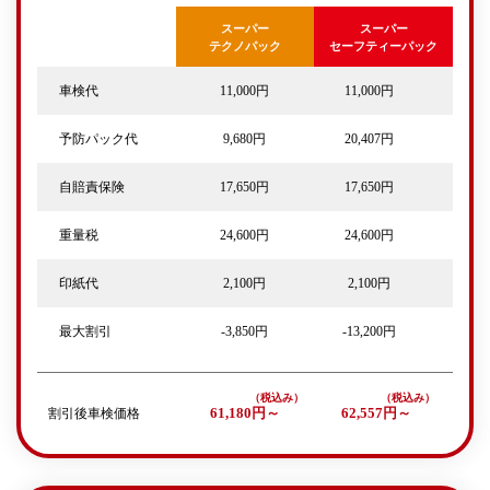
スーパー
スーパー
テクノパック
セーフティーパック
車検代
11,000円
11,000円
予防パック代
9,680円
20,407円
自賠責保険
17,650円
17,650円
重量税
24,600円
24,600円
印紙代
2,100円
2,100円
最大割引
-3,850円
-13,200円
割引後車検価格
61,180円～
62,557円～