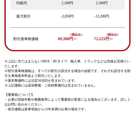
印紙代
2,100円
2,100円
最大割引
-3,850円
-13,200円
割引後車検価格
69,380円～
72,225円～
※上記に当てはまらない1BOX・RVタイプ、輸入車、トラックなどは別途お見積りい
たします。
※割引後車検価格は、すべての割引が該当する場合の金額です。それぞれ該当する割
引を車検基本料金より割引いたします。
※基本整備料には法定56項目が含まれています。
※上記価格には追加整備・ご依頼整備代は含まれていません。
【重量税について】
・お車の登録年数や燃費基準によって重量税が変更になる場合がございます。詳しく
はお問い合わせください。
・表示価格は新車登録から13年未満のお車の場合です。