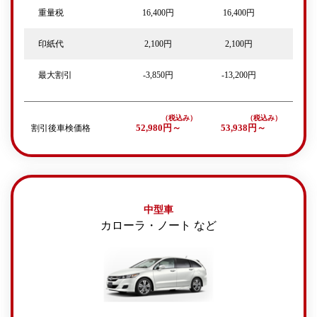
重量税
16,400円
16,400円
印紙代
2,100円
2,100円
最大割引
-3,850円
-13,200円
割引後車検価格
52,980円～
53,938円～
中型車
カローラ・ノート など